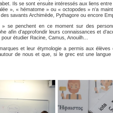
abet. Ils se sont ensuite intéressés aux liens entre
halée », « hématome » ou « octopodes » n'a maint
re des savants Archimède, Pythagore ou encore Em
s » se penchent en ce moment sur des personn
e afin d'approfondir leurs connaissances et d’acq
e pour étudier Racine, Camus, Anouilh...
 marques et leur étymologie a permis aux élève
autour de nous et que, si le grec est une langue a