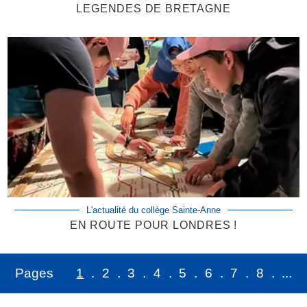
LEGENDES DE BRETAGNE
L'actualité du collège Sainte-Anne
EN ROUTE POUR LONDRES !
1
2
3
4
5
6
7
8