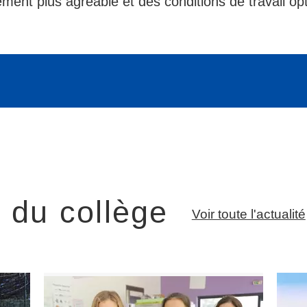
ent plus agréable et des conditions de travail op
é du collège
Voir toute l'actualité