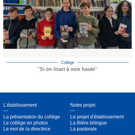
Collège
"Si on lisait à voix haute"
L'établissement
Notre projet
La présentation du collège
Le projet d'établissement
Le collège en photos
La filière bilingue
Le mot de la directrice
La pastorale