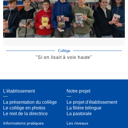
Collège
"Si on lisait à voix haute"
L'établissement
Notre projet
La présentation du collège
Le projet d'établissement
Le collège en photos
La filière bilingue
Le mot de la directrice
La pastorale
Informations pratiques
Les niveaux