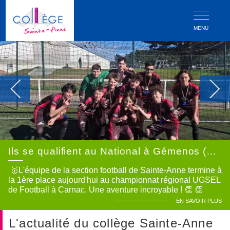
MENU
Ils se qualifient au National à Gémenos (près de Marseille) !!
🥇L'équipe de la section football de Sainte-Anne termine à
la 1ère place aujourd'hui au championnat régional UGSEL
de Football à Carnac. Une aventure incroyable ! 👏 👏
Félicitations à tous nos joueurs pour leur détermination,
EN SAVOIR PLUS
leur très bon état d'esp...
L'actualité du collège Sainte-Anne