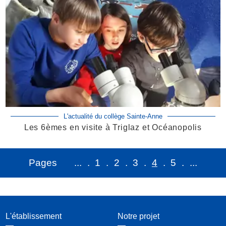
L'actualité du collège Sainte-Anne
Les 6èmes en visite à Triglaz et Océanopolis
1
2
3
4
5
L'établissement
Notre projet